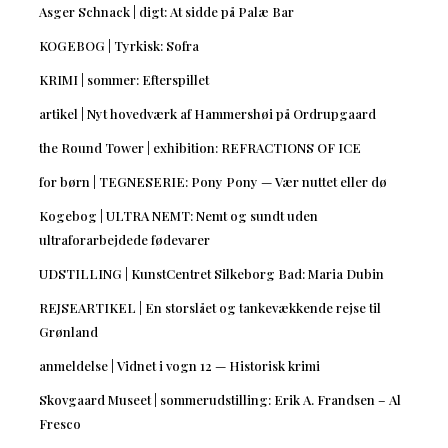
Asger Schnack | digt: At sidde på Palæ Bar
KOGEBOG | Tyrkisk: Sofra
KRIMI | sommer: Efterspillet
artikel | Nyt hovedværk af Hammershøi på Ordrupgaard
the Round Tower | exhibition: REFRACTIONS OF ICE
for børn | TEGNESERIE: Pony Pony — Vær nuttet eller dø
Kogebog | ULTRA NEMT: Nemt og sundt uden
ultraforarbejdede fødevarer
UDSTILLING | KunstCentret Silkeborg Bad: Maria Dubin
REJSEARTIKEL | En storslået og tankevækkende rejse til
Grønland
anmeldelse | Vidnet i vogn 12 — Historisk krimi
Skovgaard Museet | sommerudstilling: Erik A. Frandsen – Al
Fresco