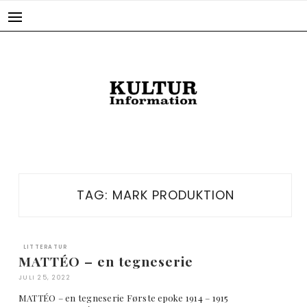
Skip
to
content
TAG:
MARK PRODUKTION
LITTERATUR
MATTÉO – en tegneserie
JULI 25, 2022
MATTÉO – en tegneserie Første epoke 1914 – 1915