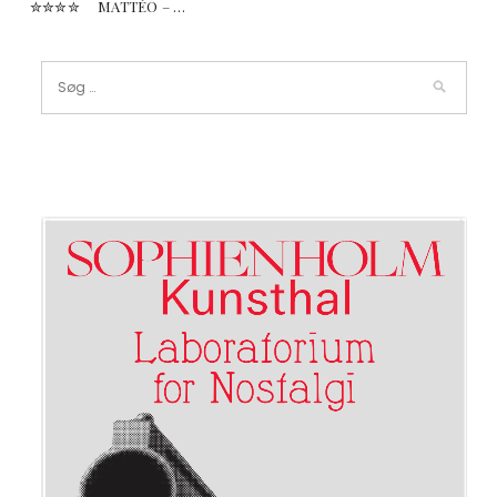
✮✮✮✮ MATTÉO – …