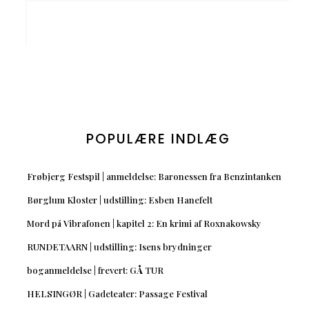
POPULÆRE INDLÆG
Frøbjerg Festspil | anmeldelse: Baronessen fra Benzintanken
Børglum Kloster | udstilling: Esben Hanefelt
Mord på Vibrafonen | kapitel 2: En krimi af Roxnakowsky
RUNDETAARN | udstilling: Isens brydninger
boganmeldelse | frevert: GÅ TUR
HELSINGØR | Gadeteater: Passage Festival