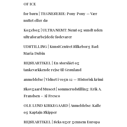
OF ICE
for børn | TEGNESERIE: Pony Pony — Vær
nuttet eller dø
Kogebog | ULTRA NEMT: Nemt og sundt uden
ultraforarbejdede fødevarer
UDSTILLING | KunstCentret Silkeborg Bad:
Maria Dubin
REJSEARTIKEL | En storslået og
tankevækkende rejse til Grønland
anmeldelse | Vidnet i vogn 12 — Historisk krimi
Skovgaard Museet | sommerudstilling: Erik A.
Frandsen – Al Fresco
OLE LUND KIRKEGAARD | Anmeldelse: Kalle
og Kaptajn Skipper
REJSEARTIKEL | Seks uger gennem Europa