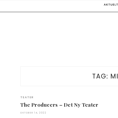
Skip
AKTUEL
to
content
TAG:
M
TEATER
The Producers – Det Ny Teater
OKTOBER 14, 2022