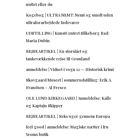
nuttet eller dø
Kogebog | ULTRA NEMT: Nemt og sundt uden
ultraforarbejdede fødevarer
UDSTILLING | KunstCentret Silkeborg Bad:
Maria Dubin
REJSEARTIKEL | En storslået og
tankevækkende rejse til Grønland
anmeldelse | Vidnet i vogn 12 — Historisk krimi
Skovgaard Museet | sommerudstilling: Erik A.
Frandsen – Al Fresco
OLE LUND KIRKEGAARD | Anmeldelse: Kalle
og Kaptajn Skipper
REJSEARTIKEL | Seks uger gennem Europa
feel good | anmeldelse: Magiske nætter i fru
Yeoms butik