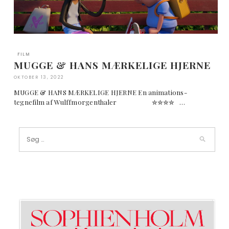
FILM
MUGGE & HANS MÆRKELIGE HJERNE
OKTOBER 13, 2022
MUGGE & HANS MÆRKELIGE HJERNE En animations-
tegnefilm af Wulffmorgenthaler ✮✮✮✮ …