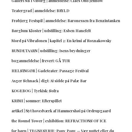
Galleri NB i Viborg | anmeldelse: Claes Otto Jennow
Teatergrad | anmeldelse: BRYLD
Frøbjerg Festspil | anmeldelse: Baronessen fra Benzintanken
Børglum Kloster | udstilling: Esben Hanefelt
Mord på Vibrafonen | kapitel 2: En krimi af Roxnakowsky
RUNDETAARN | udstilling: Isens brydninger
boganmeldelse | frevert: GÅ TUR
HELSINGØR | Gadeteater: Passage Festival
Asger Schnack | digt: At sidde på Palæ Bar
KOGEBOG | Tyrkisk: Sofra
KRIMI | sommer: Efterspillet
artikel | Nyt hovedværk af Hammershøi på Ordrupgaard
the Round Tower | exhibition: REFRACTIONS OF ICE
for børn | TEGNESERIE: Pony Pony — Vær nuttet eller dø