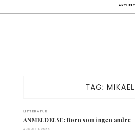
Skip
AKTUEL
to
content
TAG:
MIKAE
LITTERATUR
ANMELDELSE: Børn som ingen andre
AUGUST 1, 2025