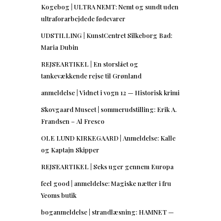
Kogebog | ULTRA NEMT: Nemt og sundt uden
ultraforarbejdede fødevarer
UDSTILLING | KunstCentret Silkeborg Bad:
Maria Dubin
REJSEARTIKEL | En storslået og
tankevækkende rejse til Grønland
anmeldelse | Vidnet i vogn 12 — Historisk krimi
Skovgaard Museet | sommerudstilling: Erik A.
Frandsen – Al Fresco
OLE LUND KIRKEGAARD | Anmeldelse: Kalle
og Kaptajn Skipper
REJSEARTIKEL | Seks uger gennem Europa
feel good | anmeldelse: Magiske nætter i fru
Yeoms butik
boganmeldelse | strandlæsning: HAMNET —