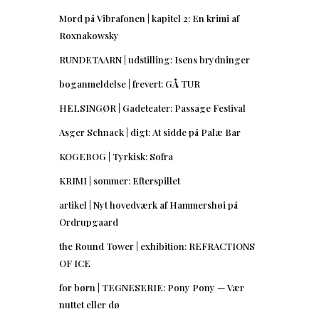
Mord på Vibrafonen | kapitel 2: En krimi af
Roxnakowsky
RUNDETAARN | udstilling: Isens brydninger
boganmeldelse | frevert: GÅ TUR
HELSINGØR | Gadeteater: Passage Festival
Asger Schnack | digt: At sidde på Palæ Bar
KOGEBOG | Tyrkisk: Sofra
KRIMI | sommer: Efterspillet
artikel | Nyt hovedværk af Hammershøi på
Ordrupgaard
the Round Tower | exhibition: REFRACTIONS
OF ICE
for børn | TEGNESERIE: Pony Pony — Vær
nuttet eller dø