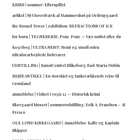
KRIMI | sommer: Efterspillet
artikel | Nyt hovedværk af Hammershøi på Ordrupgaard
the Round Tower | exhibition: REFRACTIONS OF ICE
for børn | TEGNESERIE: Pony Pony — Vær nuttet eller dø
Kogebog | ULTRA NEMT: Nemt og sundt uden
ultraforarbejdede fødevarer
UDSTILLING | KunstCentret Silkeborg Bad: Maria Dubin
REJSEARTIKEL | En storslået og tankevækkende rejse til
Grønland
anmeldelse | Vidnet i vogn 12 — Historisk krimi
Skovgaard Museet | sommerudstilling: Erik A. Frandsen – Al
Fresco
OLE LUND KIRKEGAARD | Anmeldelse: Kalle og Kaptajn
Skipper