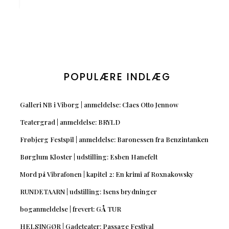
POPULÆRE INDLÆG
Galleri NB i Viborg | anmeldelse: Claes Otto Jennow
Teatergrad | anmeldelse: BRYLD
Frøbjerg Festspil | anmeldelse: Baronessen fra Benzintanken
Børglum Kloster | udstilling: Esben Hanefelt
Mord på Vibrafonen | kapitel 2: En krimi af Roxnakowsky
RUNDETAARN | udstilling: Isens brydninger
boganmeldelse | frevert: GÅ TUR
HELSINGØR | Gadeteater: Passage Festival