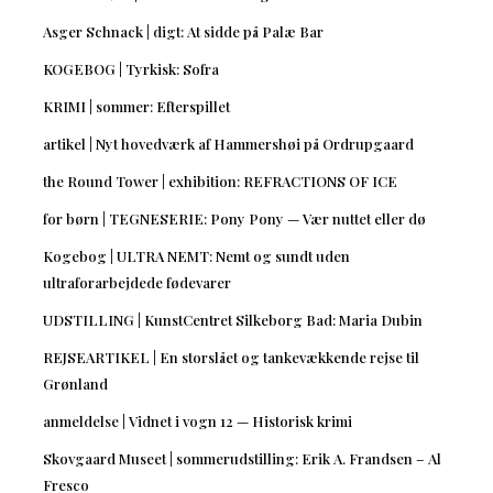
Asger Schnack | digt: At sidde på Palæ Bar
KOGEBOG | Tyrkisk: Sofra
KRIMI | sommer: Efterspillet
artikel | Nyt hovedværk af Hammershøi på Ordrupgaard
the Round Tower | exhibition: REFRACTIONS OF ICE
for børn | TEGNESERIE: Pony Pony — Vær nuttet eller dø
Kogebog | ULTRA NEMT: Nemt og sundt uden
ultraforarbejdede fødevarer
UDSTILLING | KunstCentret Silkeborg Bad: Maria Dubin
REJSEARTIKEL | En storslået og tankevækkende rejse til
Grønland
anmeldelse | Vidnet i vogn 12 — Historisk krimi
Skovgaard Museet | sommerudstilling: Erik A. Frandsen – Al
Fresco