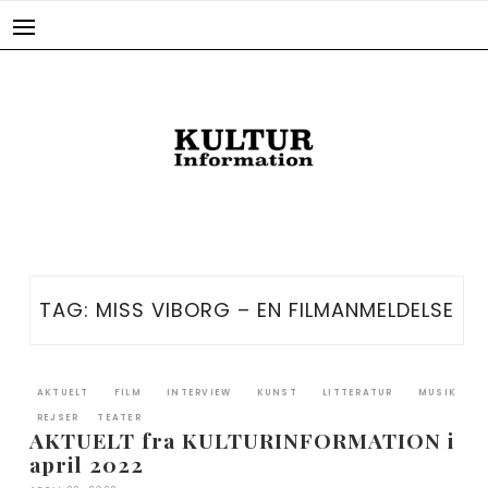
Skip
to
content
TAG:
MISS VIBORG – EN FILMANMELDELSE
AKTUELT
FILM
INTERVIEW
KUNST
LITTERATUR
MUSIK
REJSER
TEATER
AKTUELT fra KULTURINFORMATION i
april 2022