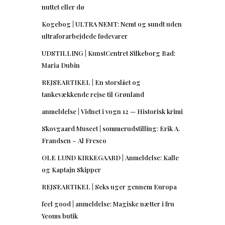
nuttet eller dø
Kogebog | ULTRA NEMT: Nemt og sundt uden
ultraforarbejdede fødevarer
UDSTILLING | KunstCentret Silkeborg Bad:
Maria Dubin
REJSEARTIKEL | En storslået og
tankevækkende rejse til Grønland
anmeldelse | Vidnet i vogn 12 — Historisk krimi
Skovgaard Museet | sommerudstilling: Erik A.
Frandsen – Al Fresco
OLE LUND KIRKEGAARD | Anmeldelse: Kalle
og Kaptajn Skipper
REJSEARTIKEL | Seks uger gennem Europa
feel good | anmeldelse: Magiske nætter i fru
Yeoms butik