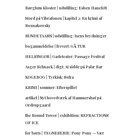
Børglum Kloster | udstilling: Esben Hanefelt
Mord på Vibrafonen | kapitel 2: En krimi af
Roxnakowsky
RUNDETAARN | udstilling: Isens brydninger
boganmeldelse | frevert: GÅ TUR
HELSINGØR | Gadeteater: Passage Festival
Asger Schnack | digt: At sidde på Palæ Bar
KOGEBOG | Tyrkisk: Sofra
KRIMI | sommer: Efterspillet
artikel | Nyt hovedværk af Hammershøi på
Ordrupgaard
the Round Tower | exhibition: REFRACTIONS
OF ICE
for børn | TEGNESERIE: Pony Pony — Vær