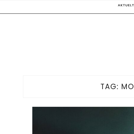
Skip
AKTUEL
to
content
TAG:
MO