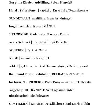
Børglum Kloster | udstilling: Esben Hanefelt
Mord på Vibrafonen | kapitel 2: En krimi af Roxnakowsky
RUNDETAARN | udstilling: Isens brydninger
boganmeldelse | frevert: GÅ TUR
HELSINGØR | Gadeteater: Passage Festival
Asger Schnack | digt: At sidde på Palæ Bar
KOGEBOG | Tyrkisk: Sofra
KRIMI | sommer: Efterspillet
artikel | Nyt hovedværk af Hammershøi på Ordrupgaard
the Round Tower | exhibition: REFRACTIONS OF ICE
for børn | TEGNESERIE: Pony Pony — Vær nuttet eller dø
Kogebog | ULTRA NEMT: Nemt og sundt uden
ultraforarbejdede fødevarer
UDSTILLING | KunstCentret Silkeborg Bad: Maria Dubin