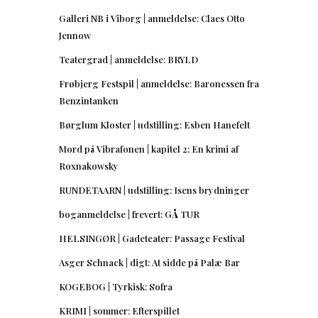
Galleri NB i Viborg | anmeldelse: Claes Otto
Jennow
Teatergrad | anmeldelse: BRYLD
Frøbjerg Festspil | anmeldelse: Baronessen fra
Benzintanken
Børglum Kloster | udstilling: Esben Hanefelt
Mord på Vibrafonen | kapitel 2: En krimi af
Roxnakowsky
RUNDETAARN | udstilling: Isens brydninger
boganmeldelse | frevert: GÅ TUR
HELSINGØR | Gadeteater: Passage Festival
Asger Schnack | digt: At sidde på Palæ Bar
KOGEBOG | Tyrkisk: Sofra
KRIMI | sommer: Efterspillet