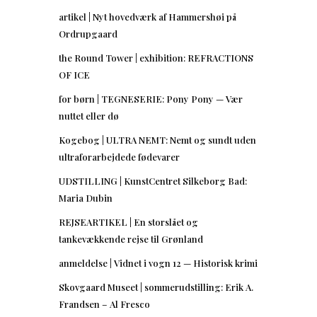
artikel | Nyt hovedværk af Hammershøi på
Ordrupgaard
the Round Tower | exhibition: REFRACTIONS
OF ICE
for børn | TEGNESERIE: Pony Pony — Vær
nuttet eller dø
Kogebog | ULTRA NEMT: Nemt og sundt uden
ultraforarbejdede fødevarer
UDSTILLING | KunstCentret Silkeborg Bad:
Maria Dubin
REJSEARTIKEL | En storslået og
tankevækkende rejse til Grønland
anmeldelse | Vidnet i vogn 12 — Historisk krimi
Skovgaard Museet | sommerudstilling: Erik A.
Frandsen – Al Fresco