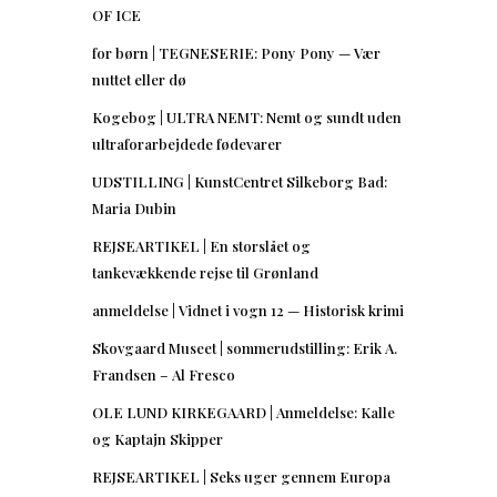
OF ICE
for børn | TEGNESERIE: Pony Pony — Vær
nuttet eller dø
Kogebog | ULTRA NEMT: Nemt og sundt uden
ultraforarbejdede fødevarer
UDSTILLING | KunstCentret Silkeborg Bad:
Maria Dubin
REJSEARTIKEL | En storslået og
tankevækkende rejse til Grønland
anmeldelse | Vidnet i vogn 12 — Historisk krimi
Skovgaard Museet | sommerudstilling: Erik A.
Frandsen – Al Fresco
OLE LUND KIRKEGAARD | Anmeldelse: Kalle
og Kaptajn Skipper
REJSEARTIKEL | Seks uger gennem Europa