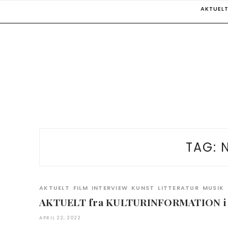
Skip
AKTUEL
to
content
TAG:
AKTUELT
FILM
INTERVIEW
KUNST
LITTERATUR
MUSIK
AKTUELT fra KULTURINFORMATION i a
APRIL 22, 2022