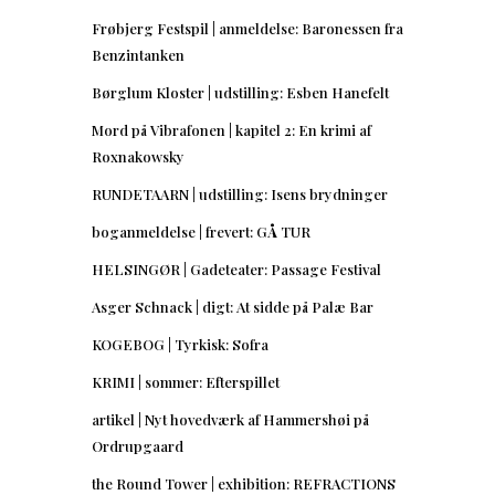
Frøbjerg Festspil | anmeldelse: Baronessen fra
Benzintanken
Børglum Kloster | udstilling: Esben Hanefelt
Mord på Vibrafonen | kapitel 2: En krimi af
Roxnakowsky
RUNDETAARN | udstilling: Isens brydninger
boganmeldelse | frevert: GÅ TUR
HELSINGØR | Gadeteater: Passage Festival
Asger Schnack | digt: At sidde på Palæ Bar
KOGEBOG | Tyrkisk: Sofra
KRIMI | sommer: Efterspillet
artikel | Nyt hovedværk af Hammershøi på
Ordrupgaard
the Round Tower | exhibition: REFRACTIONS