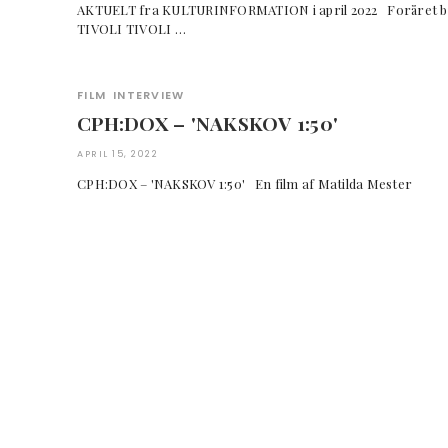
AKTUELT fra KULTURINFORMATION i april 2022 Foråret byd
TIVOLI TIVOLI …
FILM
INTERVIEW
CPH:DOX – 'NAKSKOV 1:50'
APRIL 15, 2022
CPH:DOX – 'NAKSKOV 1:50' En film af Matilda Mes