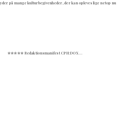
er på mange kulturbegivenheder, der kan opleves lige netop nu
ter ✮✮✮✮✮ Redaktionsmanifest CPH:DOX …