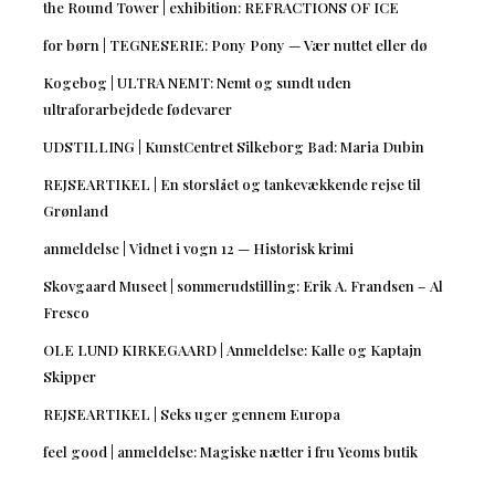
the Round Tower | exhibition: REFRACTIONS OF ICE
for børn | TEGNESERIE: Pony Pony — Vær nuttet eller dø
Kogebog | ULTRA NEMT: Nemt og sundt uden
ultraforarbejdede fødevarer
UDSTILLING | KunstCentret Silkeborg Bad: Maria Dubin
REJSEARTIKEL | En storslået og tankevækkende rejse til
Grønland
anmeldelse | Vidnet i vogn 12 — Historisk krimi
Skovgaard Museet | sommerudstilling: Erik A. Frandsen – Al
Fresco
OLE LUND KIRKEGAARD | Anmeldelse: Kalle og Kaptajn
Skipper
REJSEARTIKEL | Seks uger gennem Europa
feel good | anmeldelse: Magiske nætter i fru Yeoms butik