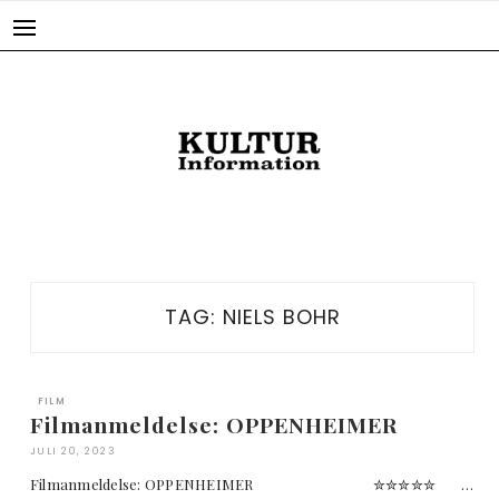
Skip
to
content
TAG:
NIELS BOHR
FILM
Filmanmeldelse: OPPENHEIMER
JULI 20, 2023
Filmanmeldelse: OPPENHEIMER ✮✮✮✮✮ …