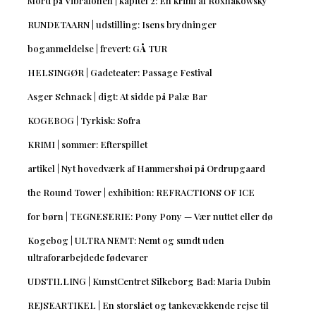
Mord på Vibrafonen | kapitel 2: En krimi af Roxnakowsky
RUNDETAARN | udstilling: Isens brydninger
boganmeldelse | frevert: GÅ TUR
HELSINGØR | Gadeteater: Passage Festival
Asger Schnack | digt: At sidde på Palæ Bar
KOGEBOG | Tyrkisk: Sofra
KRIMI | sommer: Efterspillet
artikel | Nyt hovedværk af Hammershøi på Ordrupgaard
the Round Tower | exhibition: REFRACTIONS OF ICE
for børn | TEGNESERIE: Pony Pony — Vær nuttet eller dø
Kogebog | ULTRA NEMT: Nemt og sundt uden
ultraforarbejdede fødevarer
UDSTILLING | KunstCentret Silkeborg Bad: Maria Dubin
REJSEARTIKEL | En storslået og tankevækkende rejse til