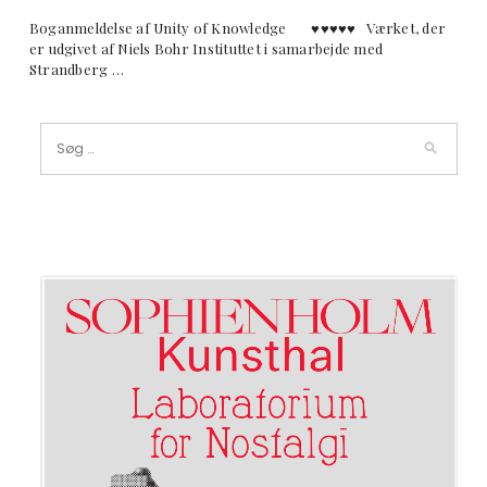
Boganmeldelse af Unity of Knowledge ♥︎♥︎♥︎♥︎♥︎ Værket, der
er udgivet af Niels Bohr Instituttet i samarbejde med
Strandberg …