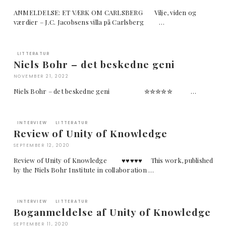
ANMELDELSE: ET VÆRK OM CARLSBERG Vilje, viden og
værdier – J.C. Jacobsens villa på Carlsberg …
LITTERATUR
Niels Bohr – det beskedne geni
NOVEMBER 21, 2022
Niels Bohr – det beskedne geni ✮✮✮✮✮ …
INTERVIEW
LITTERATUR
Review of Unity of Knowledge
SEPTEMBER 12, 2020
Review of Unity of Knowledge ♥︎♥︎♥︎♥︎♥︎ This work, published
by the Niels Bohr Institute in collaboration …
INTERVIEW
LITTERATUR
Boganmeldelse af Unity of Knowledge
SEPTEMBER 11, 2020