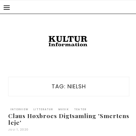
Skip
to
content
TAG:
NIELSH
INTERVIEW
LITTERATUR
MUSIK
TEATER
Claus Høxbroes Digtsamling 'Smertens
leje'
JULI 1, 2020