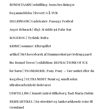
RUNDETAARN | udstilling: Isens brydninger
boganmeldelse | frevert: GÅ TUR
HELSINGØR | Gadeteater: Passage Festival
Asger Schnack | digt: At sidde på Palæ Bar
KOGEBOG | Tyrkisk: Sofra
KRIMI | sommer: Efterspillet
artikel | Nyt hovedværk af Hammershøi på Ordrupgaard
the Round Tower | exhibition: REFRACTIONS OF ICE
for børn | TEGNESERIE: Pony Pony — Vær nuttet eller dø
Kogebog | ULTRA NEMT: Nemt og sundt uden
ultraforarbejdede fødevarer
UDSTILLING | KunstCentret Silkeborg Bad: Maria Dubin
REJSEARTIKEL | En storslået og tankevækkende rejse til
Grønland