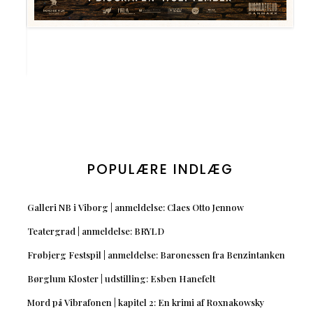
POPULÆRE INDLÆG
Galleri NB i Viborg | anmeldelse: Claes Otto Jennow
Teatergrad | anmeldelse: BRYLD
Frøbjerg Festspil | anmeldelse: Baronessen fra Benzintanken
Børglum Kloster | udstilling: Esben Hanefelt
Mord på Vibrafonen | kapitel 2: En krimi af Roxnakowsky