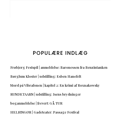
POPULÆRE INDLÆG
Frøbjerg Festspil | anmeldelse: Baronessen fra Benzintanken
Børglum Kloster | udstilling: Esben Hanefelt
Mord på Vibrafonen | kapitel 2: En krimi af Roxnakowsky
RUNDETAARN | udstilling: Isens brydninger
boganmeldelse | frevert: GÅ TUR
HELSINGØR | Gadeteater: Passage Festival