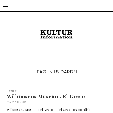
Skip
to
content
TAG:
NILS DARDEL
KUNST
Willumsens Museum: El Greco
MARTS 10, 2023
Willumsens Museum: El Greco “El Greco og nordisk