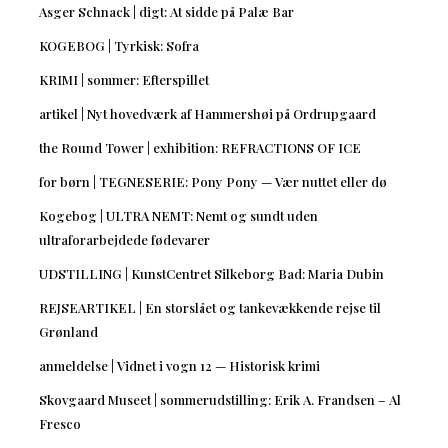
Asger Schnack | digt: At sidde på Palæ Bar
KOGEBOG | Tyrkisk: Sofra
KRIMI | sommer: Efterspillet
artikel | Nyt hovedværk af Hammershøi på Ordrupgaard
the Round Tower | exhibition: REFRACTIONS OF ICE
for børn | TEGNESERIE: Pony Pony — Vær nuttet eller dø
Kogebog | ULTRA NEMT: Nemt og sundt uden
ultraforarbejdede fødevarer
UDSTILLING | KunstCentret Silkeborg Bad: Maria Dubin
REJSEARTIKEL | En storslået og tankevækkende rejse til
Grønland
anmeldelse | Vidnet i vogn 12 — Historisk krimi
Skovgaard Museet | sommerudstilling: Erik A. Frandsen – Al
Fresco