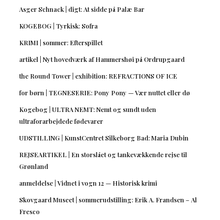
Asger Schnack | digt: At sidde på Palæ Bar
KOGEBOG | Tyrkisk: Sofra
KRIMI | sommer: Efterspillet
artikel | Nyt hovedværk af Hammershøi på Ordrupgaard
the Round Tower | exhibition: REFRACTIONS OF ICE
for børn | TEGNESERIE: Pony Pony — Vær nuttet eller dø
Kogebog | ULTRA NEMT: Nemt og sundt uden
ultraforarbejdede fødevarer
UDSTILLING | KunstCentret Silkeborg Bad: Maria Dubin
REJSEARTIKEL | En storslået og tankevækkende rejse til
Grønland
anmeldelse | Vidnet i vogn 12 — Historisk krimi
Skovgaard Museet | sommerudstilling: Erik A. Frandsen – Al
Fresco