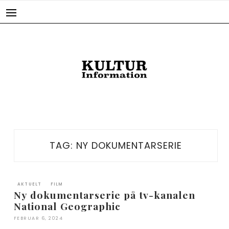
Skip
to
content
TAG:
NY DOKUMENTARSERIE
AKTUELT
FILM
Ny dokumentarserie på tv-kanalen
National Geographic
FEBRUAR 6, 2024