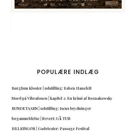
POPULÆRE INDLÆG
Børglum Kloster | udstilling: Esben Hanefelt
Mord på Vibrafonen | kapitel 2: En krimi af Roxnakowsky
RUNDETAARN | udstilling: Isens brydninger
boganmeldelse | frevert: GÅ TUR
HELSINGØR | Gadeteater: Passage Festival