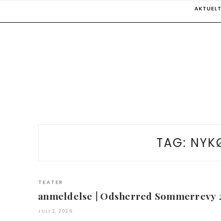
Skip
AKTUEL
to
content
TAG:
NYK
TEATER
anmeldelse | Odsherred Sommerrevy 
JULI 2, 2026