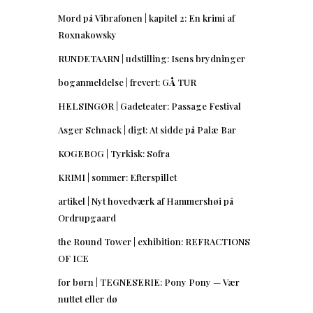
Mord på Vibrafonen | kapitel 2: En krimi af
Roxnakowsky
RUNDETAARN | udstilling: Isens brydninger
boganmeldelse | frevert: GÅ TUR
HELSINGØR | Gadeteater: Passage Festival
Asger Schnack | digt: At sidde på Palæ Bar
KOGEBOG | Tyrkisk: Sofra
KRIMI | sommer: Efterspillet
artikel | Nyt hovedværk af Hammershøi på
Ordrupgaard
the Round Tower | exhibition: REFRACTIONS
OF ICE
for børn | TEGNESERIE: Pony Pony — Vær
nuttet eller dø