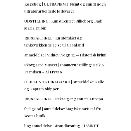
Kogebog | ULTRA NEMT: Nemt og sundt uden
ultraforarbejdede fødevarer
UDSTILLING | KunstCentret Silkeborg Bad:
Maria Dubin
REJSEARTIKEL | En storslået og
tankevækkende rejse til Grønland
anmeldelse | Vidnet i vogn 12 — Historisk krimi
Skovgaard Museet | sommerudstilling: Erik A.
Frandsen – Al Fresco
OLE LUND KIRKEGAARD | Anmeldelse: Kalle
og Kaptajn Skipper
REJSEARTIKEL | Seks uger gennem Europa
feel good | anmeldelse: Magiske nætter i fru
Yeoms butik
boganmeldelse | strandlæsning: HAMNET —