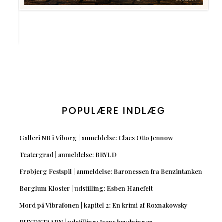
POPULÆRE INDLÆG
Galleri NB i Viborg | anmeldelse: Claes Otto Jennow
Teatergrad | anmeldelse: BRYLD
Frøbjerg Festspil | anmeldelse: Baronessen fra Benzintanken
Børglum Kloster | udstilling: Esben Hanefelt
Mord på Vibrafonen | kapitel 2: En krimi af Roxnakowsky
RUNDETAARN | udstilling: Isens brydninger