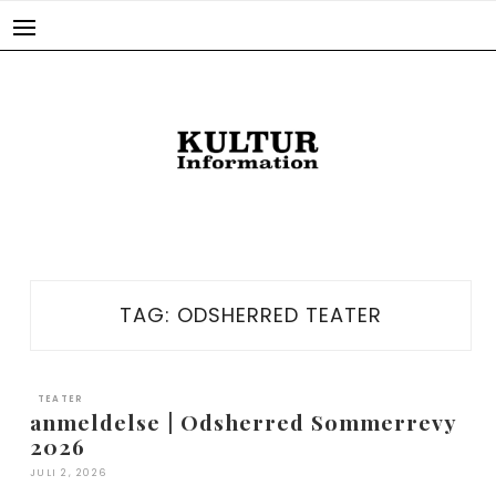
Skip
to
content
TAG:
ODSHERRED TEATER
TEATER
anmeldelse | Odsherred Sommerrevy
2026
JULI 2, 2026