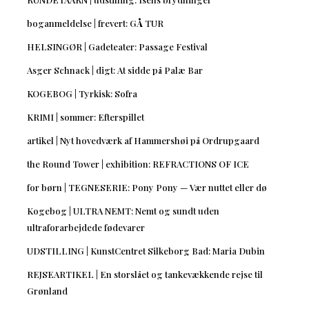
boganmeldelse | frevert: GÅ TUR
HELSINGØR | Gadeteater: Passage Festival
Asger Schnack | digt: At sidde på Palæ Bar
KOGEBOG | Tyrkisk: Sofra
KRIMI | sommer: Efterspillet
artikel | Nyt hovedværk af Hammershøi på Ordrupgaard
the Round Tower | exhibition: REFRACTIONS OF ICE
for børn | TEGNESERIE: Pony Pony — Vær nuttet eller dø
Kogebog | ULTRA NEMT: Nemt og sundt uden
ultraforarbejdede fødevarer
UDSTILLING | KunstCentret Silkeborg Bad: Maria Dubin
REJSEARTIKEL | En storslået og tankevækkende rejse til
Grønland