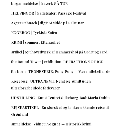
boganmeldelse | frevert: GÅ TUR
HELSINGØR | Gadeteater: Passage Festival
Asger Schnack | digt: At sidde på Palæ Bar
KOGEBOG | Tyrkisk: Sofra
KRIMI | sommer: Efterspillet
artikel | Nyt hovedværk af Hammershøi på Ordrupgaard
the Round Tower | exhibition: REFRACTIONS OF ICE
for børn | TEGNESERIE: Pony Pony — Vær nuttet eller dø
Kogebog | ULTRA NEMT: Nemt og sundt uden
ultraforarbejdede fødevarer
UDSTILLING | KunstCentret Silkeborg Bad: Maria Dubin
REJSEARTIKEL | En storslået og tankevækkende rejse til
Grønland
anmeldelse | Vidnet i vogn 12 — Historisk krimi