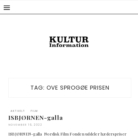
Skip
to
content
TAG:
OVE SPROGØE PRISEN
AKTUELT
FILM
ISBJØRNEN-galla
NOVEMBER 16, 2022
ISBJØRNEN-galla Nordisk Film Fonden uddeler hæderspriser