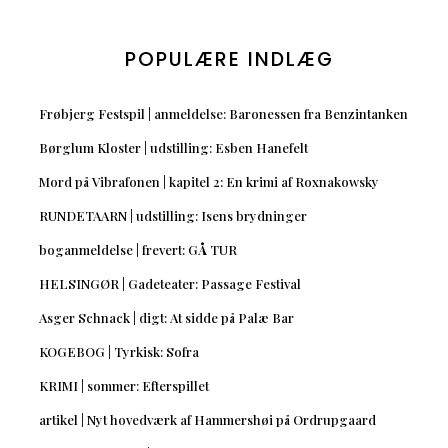
POPULÆRE INDLÆG
Frøbjerg Festspil | anmeldelse: Baronessen fra Benzintanken
Børglum Kloster | udstilling: Esben Hanefelt
Mord på Vibrafonen | kapitel 2: En krimi af Roxnakowsky
RUNDETAARN | udstilling: Isens brydninger
boganmeldelse | frevert: GÅ TUR
HELSINGØR | Gadeteater: Passage Festival
Asger Schnack | digt: At sidde på Palæ Bar
KOGEBOG | Tyrkisk: Sofra
KRIMI | sommer: Efterspillet
artikel | Nyt hovedværk af Hammershøi på Ordrupgaard