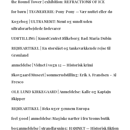
the Round Tower | exhibition: REFRACTIONS OF ICE
for børn | TEGNESERIE: Pony Pony — Vær nuttet eller dø
Kogebog | ULTRA NEMT: Nemt og sundt uden
ultraforarbejdede fødevarer
UDSTILLING | KunstCentret Silkeborg Bad: Maria Dubin
REJSEARTIKEL | En storslået og tankevækkende rejse til
Grønland
anmeldelse | Vidnet i vogn 12 — Historisk krimi
Skovgaard Museet | sommerudstilling: Erik A. Frandsen – Al
Fresco
OLE LUND KIRKEGAARD | Anmeldelse: Kalle og Kaptajn
Skipper
REJSEARTIKEL | Seks uger gennem Europa
feel good | anmeldelse: Magiske nætter i fru Yeoms butik
boganmeldelse | strandlæsning: HAMNET — Historisk fiktion