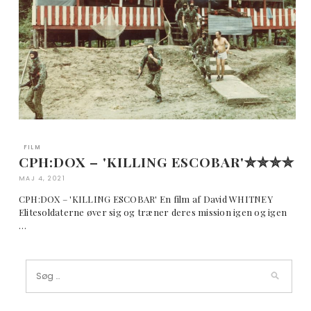
FILM
CPH:DOX – 'KILLING ESCOBAR'✮✮✮✮
MAJ 4, 2021
CPH:DOX – 'KILLING ESCOBAR' En film af David WHITNEY
Elitesoldaterne øver sig og træner deres mission igen og igen
…