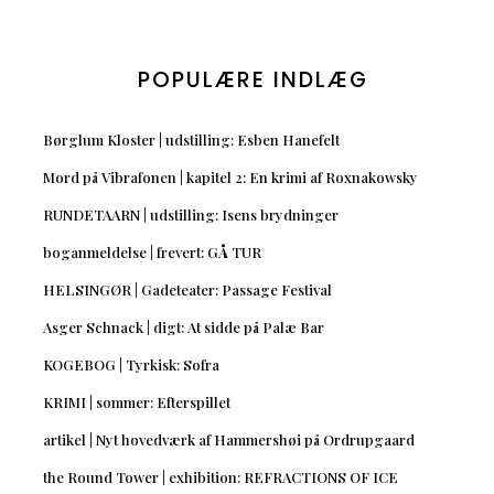
POPULÆRE INDLÆG
Børglum Kloster | udstilling: Esben Hanefelt
Mord på Vibrafonen | kapitel 2: En krimi af Roxnakowsky
RUNDETAARN | udstilling: Isens brydninger
boganmeldelse | frevert: GÅ TUR
HELSINGØR | Gadeteater: Passage Festival
Asger Schnack | digt: At sidde på Palæ Bar
KOGEBOG | Tyrkisk: Sofra
KRIMI | sommer: Efterspillet
artikel | Nyt hovedværk af Hammershøi på Ordrupgaard
the Round Tower | exhibition: REFRACTIONS OF ICE