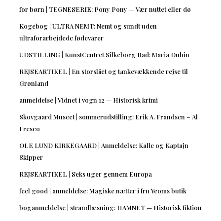
for børn | TEGNESERIE: Pony Pony — Vær nuttet eller dø
Kogebog | ULTRA NEMT: Nemt og sundt uden
ultraforarbejdede fødevarer
UDSTILLING | KunstCentret Silkeborg Bad: Maria Dubin
REJSEARTIKEL | En storslået og tankevækkende rejse til
Grønland
anmeldelse | Vidnet i vogn 12 — Historisk krimi
Skovgaard Museet | sommerudstilling: Erik A. Frandsen – Al
Fresco
OLE LUND KIRKEGAARD | Anmeldelse: Kalle og Kaptajn
Skipper
REJSEARTIKEL | Seks uger gennem Europa
feel good | anmeldelse: Magiske nætter i fru Yeoms butik
boganmeldelse | strandlæsning: HAMNET — Historisk fiktion