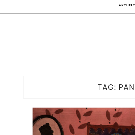
Skip
AKTUEL
to
content
TAG:
PAN