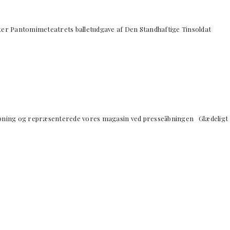
ter Pantomimeteatrets balletudgave af Den Standhaftige Tinsoldat
bning og repræsenterede vores magasin ved presseåbningen Glædeligt