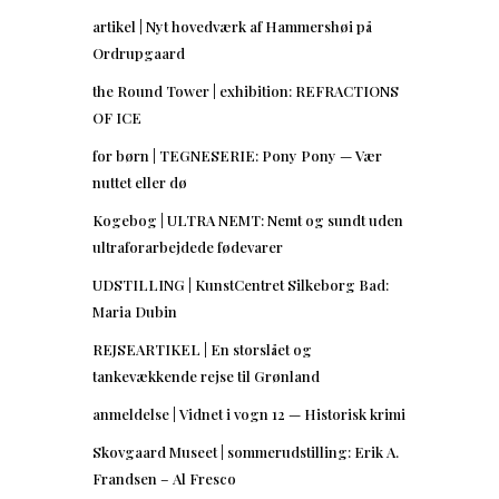
artikel | Nyt hovedværk af Hammershøi på
Ordrupgaard
the Round Tower | exhibition: REFRACTIONS
OF ICE
for børn | TEGNESERIE: Pony Pony — Vær
nuttet eller dø
Kogebog | ULTRA NEMT: Nemt og sundt uden
ultraforarbejdede fødevarer
UDSTILLING | KunstCentret Silkeborg Bad:
Maria Dubin
REJSEARTIKEL | En storslået og
tankevækkende rejse til Grønland
anmeldelse | Vidnet i vogn 12 — Historisk krimi
Skovgaard Museet | sommerudstilling: Erik A.
Frandsen – Al Fresco