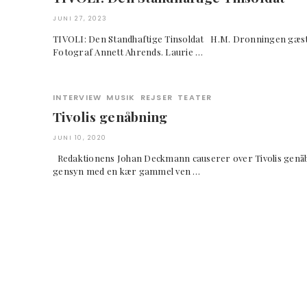
JUNI 27, 2023
TIVOLI: Den Standhaftige Tinsoldat H.M. Dronningen gæs
Fotograf Annett Ahrends. Laurie …
INTERVIEW
MUSIK
REJSER
TEATER
Tivolis genåbning
JUNI 10, 2020
Redaktionens Johan Deckmann causerer over Tivolis genå
gensyn med en kær gammel ven …