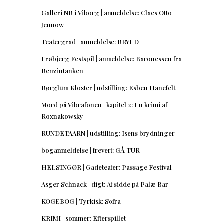
Galleri NB i Viborg | anmeldelse: Claes Otto
Jennow
Teatergrad | anmeldelse: BRYLD
Frøbjerg Festspil | anmeldelse: Baronessen fra
Benzintanken
Børglum Kloster | udstilling: Esben Hanefelt
Mord på Vibrafonen | kapitel 2: En krimi af
Roxnakowsky
RUNDETAARN | udstilling: Isens brydninger
boganmeldelse | frevert: GÅ TUR
HELSINGØR | Gadeteater: Passage Festival
Asger Schnack | digt: At sidde på Palæ Bar
KOGEBOG | Tyrkisk: Sofra
KRIMI | sommer: Efterspillet