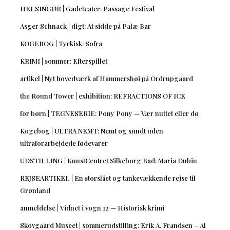
HELSINGØR | Gadeteater: Passage Festival
Asger Schnack | digt: At sidde på Palæ Bar
KOGEBOG | Tyrkisk: Sofra
KRIMI | sommer: Efterspillet
artikel | Nyt hovedværk af Hammershøi på Ordrupgaard
the Round Tower | exhibition: REFRACTIONS OF ICE
for børn | TEGNESERIE: Pony Pony — Vær nuttet eller dø
Kogebog | ULTRA NEMT: Nemt og sundt uden
ultraforarbejdede fødevarer
UDSTILLING | KunstCentret Silkeborg Bad: Maria Dubin
REJSEARTIKEL | En storslået og tankevækkende rejse til
Grønland
anmeldelse | Vidnet i vogn 12 — Historisk krimi
Skovgaard Museet | sommerudstilling: Erik A. Frandsen – Al