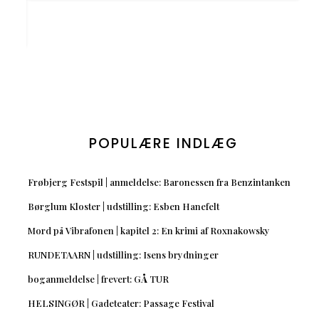
POPULÆRE INDLÆG
Frøbjerg Festspil | anmeldelse: Baronessen fra Benzintanken
Børglum Kloster | udstilling: Esben Hanefelt
Mord på Vibrafonen | kapitel 2: En krimi af Roxnakowsky
RUNDETAARN | udstilling: Isens brydninger
boganmeldelse | frevert: GÅ TUR
HELSINGØR | Gadeteater: Passage Festival