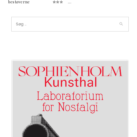
bestøverne ✮✮✮ …