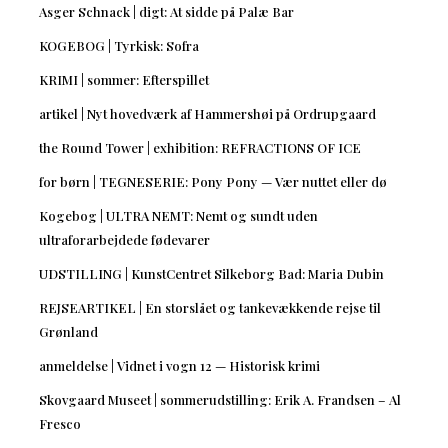
Asger Schnack | digt: At sidde på Palæ Bar
KOGEBOG | Tyrkisk: Sofra
KRIMI | sommer: Efterspillet
artikel | Nyt hovedværk af Hammershøi på Ordrupgaard
the Round Tower | exhibition: REFRACTIONS OF ICE
for børn | TEGNESERIE: Pony Pony — Vær nuttet eller dø
Kogebog | ULTRA NEMT: Nemt og sundt uden
ultraforarbejdede fødevarer
UDSTILLING | KunstCentret Silkeborg Bad: Maria Dubin
REJSEARTIKEL | En storslået og tankevækkende rejse til
Grønland
anmeldelse | Vidnet i vogn 12 — Historisk krimi
Skovgaard Museet | sommerudstilling: Erik A. Frandsen – Al
Fresco