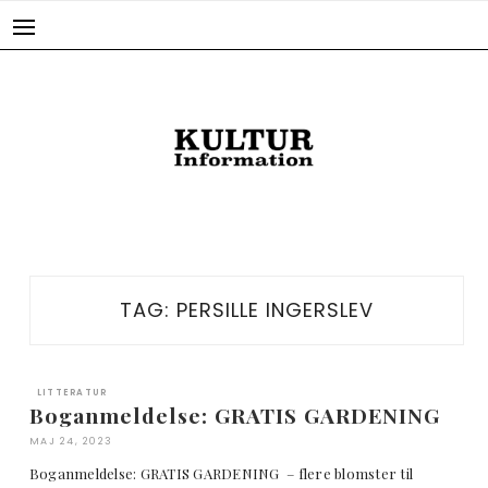
Skip
to
content
TAG:
PERSILLE INGERSLEV
LITTERATUR
Boganmeldelse: GRATIS GARDENING
MAJ 24, 2023
Boganmeldelse: GRATIS GARDENING – flere blomster til