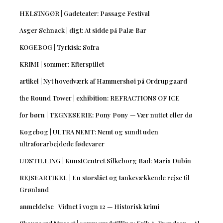
HELSINGØR | Gadeteater: Passage Festival
Asger Schnack | digt: At sidde på Palæ Bar
KOGEBOG | Tyrkisk: Sofra
KRIMI | sommer: Efterspillet
artikel | Nyt hovedværk af Hammershøi på Ordrupgaard
the Round Tower | exhibition: REFRACTIONS OF ICE
for børn | TEGNESERIE: Pony Pony — Vær nuttet eller dø
Kogebog | ULTRA NEMT: Nemt og sundt uden
ultraforarbejdede fødevarer
UDSTILLING | KunstCentret Silkeborg Bad: Maria Dubin
REJSEARTIKEL | En storslået og tankevækkende rejse til
Grønland
anmeldelse | Vidnet i vogn 12 — Historisk krimi