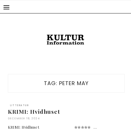
Skip
to
content
TAG:
PETER MAY
LITTERATUR
KRIMI: Hvidhuset
DECEMBER 18, 2024
KRIMI: Hvidhuset ✮✮✮✮✮ …