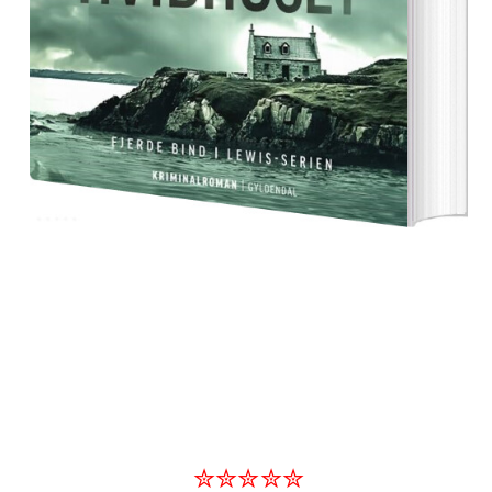
✮✮✮✮✮