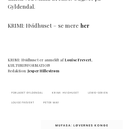
Gyldendal.
KRIMI: Hvidhuset – se mere
her
KRIMI: Hvidhuset er anmeldt af
Louise Frevert
,
KULTURINFORMATION
Redaktion:
Jesper Hillestrøm
FORLAGET GYLDENDAL
KRIMI: HVIDHUSET
LEWIS-SERIEN
LOUISE FREVERT
PETER MAY
Indlægsnavigation
MUFASA: LØVERNES KONGE