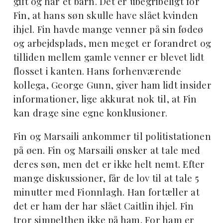
gift og har et barn. Det er ubegribeligt for
Fin, at hans søn skulle have slået kvinden
ihjel. Fin havde mange venner på sin fødeø
og arbejdsplads, men meget er forandret og
tilliden mellem gamle venner er blevet lidt
flosset i kanten. Hans forhenværende
kollega, George Gunn, giver ham lidt insider
informationer, lige akkurat nok til, at Fin
kan drage sine egne konklusioner.
Fin og Marsaili ankommer til politistationen
på øen. Fin og Marsaili ønsker at tale med
deres søn, men det er ikke helt nemt. Efter
mange diskussioner, får de lov til at tale 5
minutter med Fionnlagh. Han fortæller at
det er ham der har slået Caitlin ihjel. Fin
tror simpelthen ikke på ham. For ham er