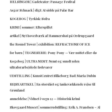
HELSINGØR | Gadeteater: Passage Festival
Asger Schnack | digt: At sidde på Palæ Bar
KOGEBOG | Tyrkisk: Sofra
KRIMI | sommer: Efterspillet
artikel | Nyt hovedværk af Hammershøi på Ordrupgaard
the Round Tower | exhibition: REFRACTIONS OF ICE
for børn | TEGNESERIE: Pony Pony — Vær nuttet eller dø
Kogebog | ULTRA NEMT: Nemt og sundt uden
ultraforarbejdede fødevarer
UDSTILLING | KunstCentret Silkeborg Bad: Maria Dubin
REJSEARTIKEL | En storslået og tankevækkende rejse til
Grønland
anmeldelse | Vidnet i vogn 12 — Historisk krimi
Skovgaard Museet | sommerudstilling: Erik A. Frandsen – Al