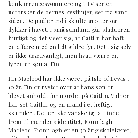
konkurrencesvømmere og i TV serien
udforsker de øernes kystlinjer, set fra vand
siden. De padler ind i skjulte grotter og
dykker i havet. I små samfund går sladderen
hurtigt og det viser sig, at Caitlin har haft
en affære med en lidt ældre fyr. Det i sig selv
er ikke usædvanligt, men hvad værre er,
fyren er søn af Fin.
Fin Macleod har ikke været på Isle of Lewis i
10 år. Fin er rystet over at hans søn er
blevet anholdt for mordet på Caitlin. Vidner
har set Caitlin og en mand i et heftigt
skænderi. Det er ikke vanskeligt at finde
frem til mandens identitet, Fionnlagh
Macleod. Fionnlagh er en 30 årig skolelærer,