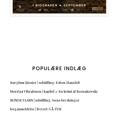
POPULÆRE INDLÆG
Børglum Kloster | udstilling: Esben Hanefelt
Mord på Vibrafonen | kapitel 2: En krimi af Roxnakowsky
RUNDETAARN | udstilling: Isens brydninger
boganmeldelse | frevert: GÅ TUR