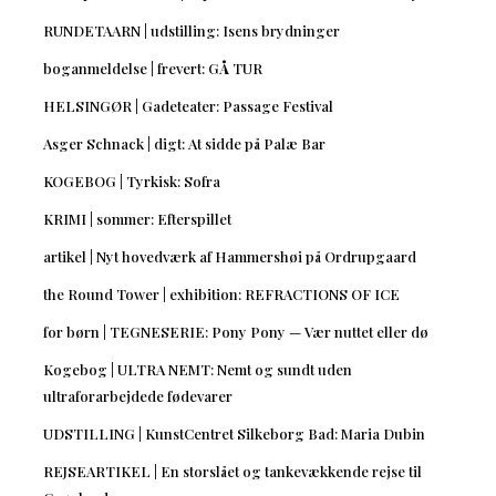
RUNDETAARN | udstilling: Isens brydninger
boganmeldelse | frevert: GÅ TUR
HELSINGØR | Gadeteater: Passage Festival
Asger Schnack | digt: At sidde på Palæ Bar
KOGEBOG | Tyrkisk: Sofra
KRIMI | sommer: Efterspillet
artikel | Nyt hovedværk af Hammershøi på Ordrupgaard
the Round Tower | exhibition: REFRACTIONS OF ICE
for børn | TEGNESERIE: Pony Pony — Vær nuttet eller dø
Kogebog | ULTRA NEMT: Nemt og sundt uden
ultraforarbejdede fødevarer
UDSTILLING | KunstCentret Silkeborg Bad: Maria Dubin
REJSEARTIKEL | En storslået og tankevækkende rejse til