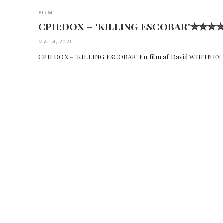
FILM
CPH:DOX – 'KILLING ESCOBAR'✮✮✮
MAJ 4, 2021
CPH:DOX – 'KILLING ESCOBAR' En film af David WHITNEY E