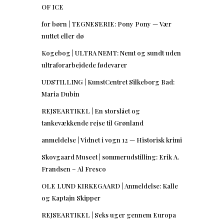
OF ICE
for børn | TEGNESERIE: Pony Pony — Vær
nuttet eller dø
Kogebog | ULTRA NEMT: Nemt og sundt uden
ultraforarbejdede fødevarer
UDSTILLING | KunstCentret Silkeborg Bad:
Maria Dubin
REJSEARTIKEL | En storslået og
tankevækkende rejse til Grønland
anmeldelse | Vidnet i vogn 12 — Historisk krimi
Skovgaard Museet | sommerudstilling: Erik A.
Frandsen – Al Fresco
OLE LUND KIRKEGAARD | Anmeldelse: Kalle
og Kaptajn Skipper
REJSEARTIKEL | Seks uger gennem Europa