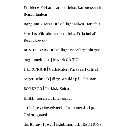
Frøbjerg Festspil | anmeldelse: Baronessen fra
Benzintanken
Børglum Kloster | udstilling: Esben Hanefelt
Mord på Vibrafonen | kapitel 2: En krimi af
Roxnakowsky
RUNDETAARN | udstilling: Isens brydninger
boganmeldelse | frevert: GÅ TUR
HELSINGØR | Gadeteater: Passage Festival
Asger Schnack | digt: At sidde på Palæ Bar
KOGEBOG | Tyrkisk: Sofra
KRIMI | sommer: Efterspillet
artikel | Nyt hovedværk af Hammershøi på
Ordrupgaard
the Round Tower | exhibition: REFRACTIONS