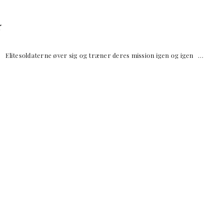
✮
litesoldaterne øver sig og træner deres mission igen og igen …