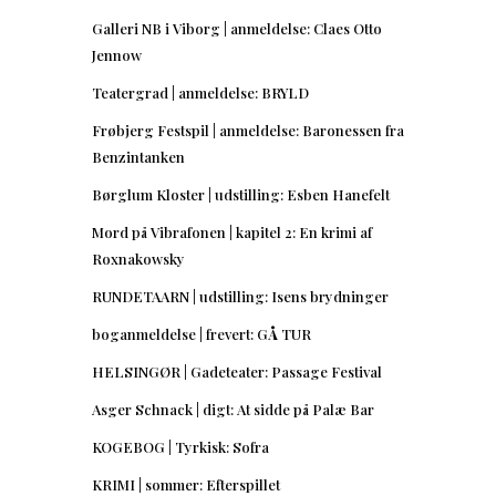
Galleri NB i Viborg | anmeldelse: Claes Otto
Jennow
Teatergrad | anmeldelse: BRYLD
Frøbjerg Festspil | anmeldelse: Baronessen fra
Benzintanken
Børglum Kloster | udstilling: Esben Hanefelt
Mord på Vibrafonen | kapitel 2: En krimi af
Roxnakowsky
RUNDETAARN | udstilling: Isens brydninger
boganmeldelse | frevert: GÅ TUR
HELSINGØR | Gadeteater: Passage Festival
Asger Schnack | digt: At sidde på Palæ Bar
KOGEBOG | Tyrkisk: Sofra
KRIMI | sommer: Efterspillet