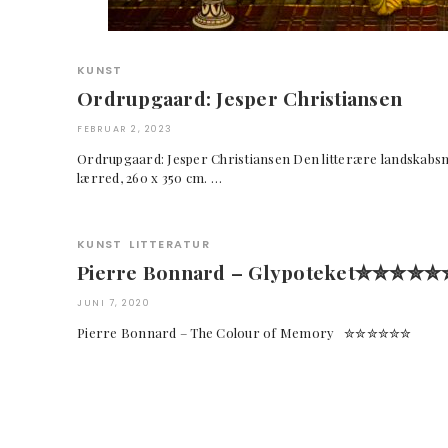
KUNST
Ordrupgaard: Jesper Christiansen
FEBRUAR 2, 2023
Ordrupgaard: Jesper Christiansen Den litterære landskabs
lærred, 260 x 350 cm. …
KUNST
LITTERATUR
Pierre Bonnard – Glypoteket✮✮✮✮✮
JUNI 7, 2020
Pierre Bonnard – The Colour of Memory ✮✮✮✮✮✮ Indl