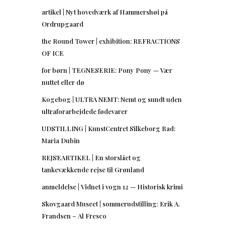
artikel | Nyt hovedværk af Hammershøi på
Ordrupgaard
the Round Tower | exhibition: REFRACTIONS
OF ICE
for børn | TEGNESERIE: Pony Pony — Vær
nuttet eller dø
Kogebog | ULTRA NEMT: Nemt og sundt uden
ultraforarbejdede fødevarer
UDSTILLING | KunstCentret Silkeborg Bad:
Maria Dubin
REJSEARTIKEL | En storslået og
tankevækkende rejse til Grønland
anmeldelse | Vidnet i vogn 12 — Historisk krimi
Skovgaard Museet | sommerudstilling: Erik A.
Frandsen – Al Fresco