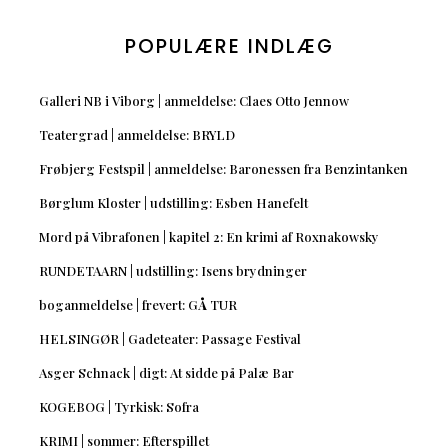
POPULÆRE INDLÆG
Galleri NB i Viborg | anmeldelse: Claes Otto Jennow
Teatergrad | anmeldelse: BRYLD
Frøbjerg Festspil | anmeldelse: Baronessen fra Benzintanken
Børglum Kloster | udstilling: Esben Hanefelt
Mord på Vibrafonen | kapitel 2: En krimi af Roxnakowsky
RUNDETAARN | udstilling: Isens brydninger
boganmeldelse | frevert: GÅ TUR
HELSINGØR | Gadeteater: Passage Festival
Asger Schnack | digt: At sidde på Palæ Bar
KOGEBOG | Tyrkisk: Sofra
KRIMI | sommer: Efterspillet