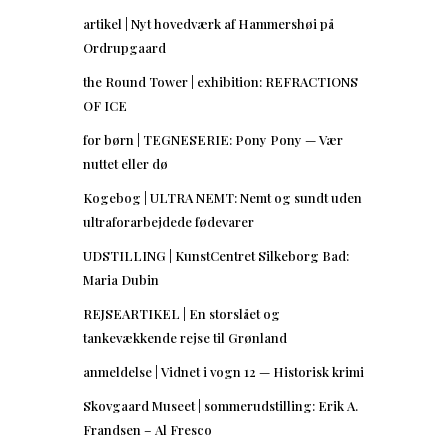
artikel | Nyt hovedværk af Hammershøi på
Ordrupgaard
the Round Tower | exhibition: REFRACTIONS
OF ICE
for børn | TEGNESERIE: Pony Pony — Vær
nuttet eller dø
Kogebog | ULTRA NEMT: Nemt og sundt uden
ultraforarbejdede fødevarer
UDSTILLING | KunstCentret Silkeborg Bad:
Maria Dubin
REJSEARTIKEL | En storslået og
tankevækkende rejse til Grønland
anmeldelse | Vidnet i vogn 12 — Historisk krimi
Skovgaard Museet | sommerudstilling: Erik A.
Frandsen – Al Fresco