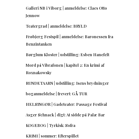
Galleri NB i Viborg | anmeldelse: Claes Otto
Jennow
Teatergrad | anmeldelse: BRYLD
Frøbjerg Festspil | anmeldelse: Baronessen fra
Benzintanken
Børglum Kloster | udstilling: Esben Hanefelt
Mord på Vibrafonen | kapitel 2: En krimi af
Roxnakowsky
RUNDETAARN | udstilling: Isens brydninger
boganmeldelse | frevert: GÅ TUR
HELSINGØR | Gadeteater: Passage Festival
Asger Schnack | digt: At sidde på Palæ Bar
KOGEBOG | Tyrkisk: Sofra
KRIMI | sommer: Efterspillet