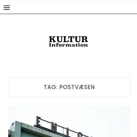
Skip
to
content
TAG:
POSTVÆSEN