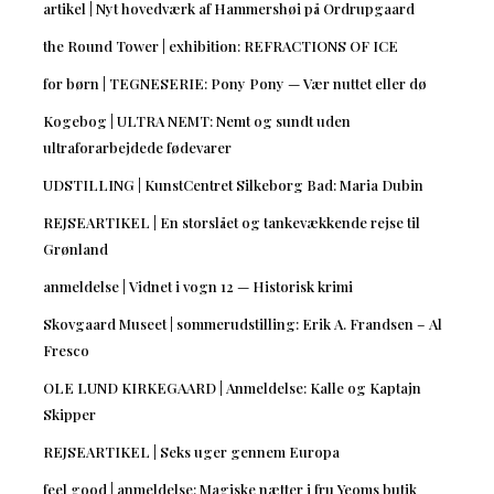
artikel | Nyt hovedværk af Hammershøi på Ordrupgaard
the Round Tower | exhibition: REFRACTIONS OF ICE
for børn | TEGNESERIE: Pony Pony — Vær nuttet eller dø
Kogebog | ULTRA NEMT: Nemt og sundt uden
ultraforarbejdede fødevarer
UDSTILLING | KunstCentret Silkeborg Bad: Maria Dubin
REJSEARTIKEL | En storslået og tankevækkende rejse til
Grønland
anmeldelse | Vidnet i vogn 12 — Historisk krimi
Skovgaard Museet | sommerudstilling: Erik A. Frandsen – Al
Fresco
OLE LUND KIRKEGAARD | Anmeldelse: Kalle og Kaptajn
Skipper
REJSEARTIKEL | Seks uger gennem Europa
feel good | anmeldelse: Magiske nætter i fru Yeoms butik