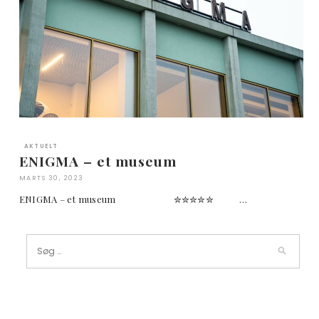
AKTUELT
ENIGMA – et museum
MARTS 30, 2023
ENIGMA – et museum ✮✮✮✮✮ …