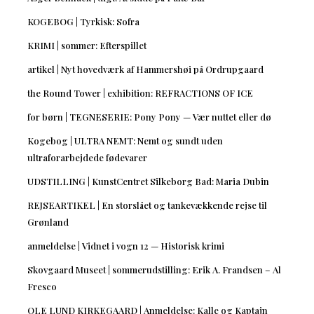
KOGEBOG | Tyrkisk: Sofra
KRIMI | sommer: Efterspillet
artikel | Nyt hovedværk af Hammershøi på Ordrupgaard
the Round Tower | exhibition: REFRACTIONS OF ICE
for børn | TEGNESERIE: Pony Pony — Vær nuttet eller dø
Kogebog | ULTRA NEMT: Nemt og sundt uden
ultraforarbejdede fødevarer
UDSTILLING | KunstCentret Silkeborg Bad: Maria Dubin
REJSEARTIKEL | En storslået og tankevækkende rejse til
Grønland
anmeldelse | Vidnet i vogn 12 — Historisk krimi
Skovgaard Museet | sommerudstilling: Erik A. Frandsen – Al
Fresco
OLE LUND KIRKEGAARD | Anmeldelse: Kalle og Kaptajn