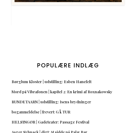
POPULÆRE INDLÆG
Børglum Kloster | udstilling: Esben Hanefelt
Mord på Vibrafonen | kapitel 2: En krimi af Roxnakowsky
RUNDETAARN | udstilling: Isens brydninger
boganmeldelse | frevert: GÅ TUR
HELSINGØR | Gadeteater: Passage Festival
Asger Schnack | digt: At sidde på Palæ Bar