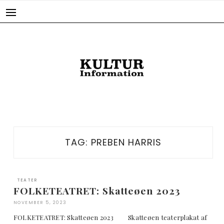
Skip
to
content
TAG:
PREBEN HARRIS
TEATER
FOLKETEATRET: Skatteøen 2023
NOVEMBER 5, 2023
FOLKETEATRET: Skatteøen 2023 Skatteøen teaterplakat af