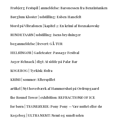
Frøbjerg Festspil | anmeldelse: Baronessen fra Benzintanken
Børglum Kloster | udstilling: Esben Hanefelt
Mord på Vibrafonen | kapitel 2: En krimi af Roxnakowsky
RUNDETAARN | udstilling: Isens brydninger
boganmeldelse | frevert: GÅ TUR
HELSINGØR | Gadeteater: Passage Festival
Asger Schnack | digt: At sidde på Palæ Bar
KOGEBOG | Tyrkisk: Sofra
KRIMI | sommer: Efterspillet
artikel | Nyt hovedværk af Hammershøi på Ordrupgaard
the Round Tower | exhibition: REFRACTIONS OF ICE
for børn | TEGNESERIE: Pony Pony — Vær nuttet eller dø
Kogebog | ULTRA NEMT: Nemt og sundt uden