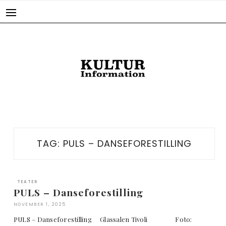
Skip
to
content
TAG:
PULS – DANSEFORESTILLING
TEATER
PULS – Danseforestilling
NOVEMBER 1, 2025
PULS – Danseforestilling Glassalen Tivoli Foto: