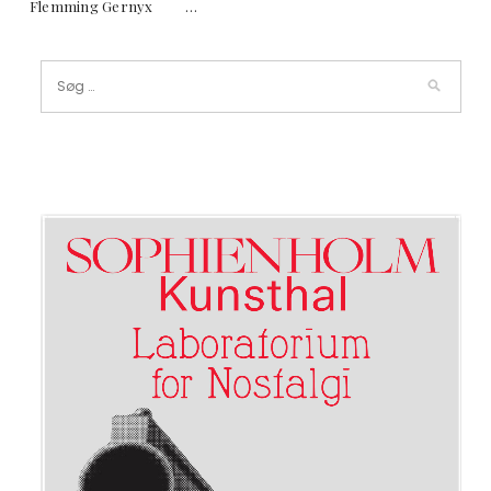
Flemming Gernyx …