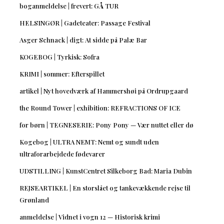
boganmeldelse | frevert: GÅ TUR
HELSINGØR | Gadeteater: Passage Festival
Asger Schnack | digt: At sidde på Palæ Bar
KOGEBOG | Tyrkisk: Sofra
KRIMI | sommer: Efterspillet
artikel | Nyt hovedværk af Hammershøi på Ordrupgaard
the Round Tower | exhibition: REFRACTIONS OF ICE
for børn | TEGNESERIE: Pony Pony — Vær nuttet eller dø
Kogebog | ULTRA NEMT: Nemt og sundt uden
ultraforarbejdede fødevarer
UDSTILLING | KunstCentret Silkeborg Bad: Maria Dubin
REJSEARTIKEL | En storslået og tankevækkende rejse til
Grønland
anmeldelse | Vidnet i vogn 12 — Historisk krimi