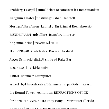
Frøbjerg Festspil | anmeldelse: Baronessen fra Benzintanken
Børglum Kloster | udstilling: Esben Hanefelt
Mord på Vibrafonen | kapitel 2: En krimi af Roxnakowsky
RUNDETAARN | udstilling: Isens brydninger
boganmeldelse | frevert: GÅ TUR
HELSINGØR | Gadeteater: Passage Festival
Asger Schnack | digt: At sidde på Palæ Bar
KOGEBOG | Tyrkisk: Sofra
KRIMI | sommer: Efterspillet
artikel | Nyt hovedværk af Hammershøi på Ordrupgaard
the Round Tower | exhibition: REFRACTIONS OF ICE
for børn | TEGNESERIE: Pony Pony — Vær nuttet eller dø
Kogebog | ULTRA NEMT: Nemt og sundt uden