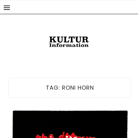
Skip
to
content
TAG:
RONI HORN