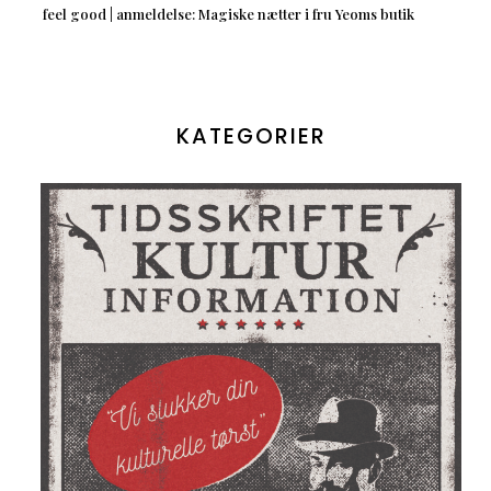
feel good | anmeldelse: Magiske nætter i fru Yeoms butik
KATEGORIER