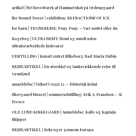
artikel | Nyt hovedværk af Hammershøi på Ordrupgaard
the Round Tower | exhibition: REFRACTIONS OF ICE
for børn | TEGNESERIE: Pony Pony — Vær nuttet eller dø
Kogebog | ULTRA NEMT: Nemt og sundt uden
ultraforarbejdede fødevarer
UDSTILLING | KunstCentret Silkeborg Bad: Maria Dubin
REJSEARTIKEL | En storslået og tankevækkende rejse til
Grønland
anmeldelse | Vidnet i vogn 12 — Historisk krimi
Skovgaard Museet | sommerudstilling: Erik A. Frandsen – Al
Fresco
OLE LUND KIRKEGAARD | Anmeldelse: Kalle og Kaptajn
Skipper
REJSEARTIKEL | Seks uger gennem Europa