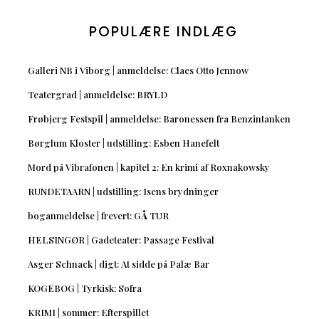
POPULÆRE INDLÆG
Galleri NB i Viborg | anmeldelse: Claes Otto Jennow
Teatergrad | anmeldelse: BRYLD
Frøbjerg Festspil | anmeldelse: Baronessen fra Benzintanken
Børglum Kloster | udstilling: Esben Hanefelt
Mord på Vibrafonen | kapitel 2: En krimi af Roxnakowsky
RUNDETAARN | udstilling: Isens brydninger
boganmeldelse | frevert: GÅ TUR
HELSINGØR | Gadeteater: Passage Festival
Asger Schnack | digt: At sidde på Palæ Bar
KOGEBOG | Tyrkisk: Sofra
KRIMI | sommer: Efterspillet