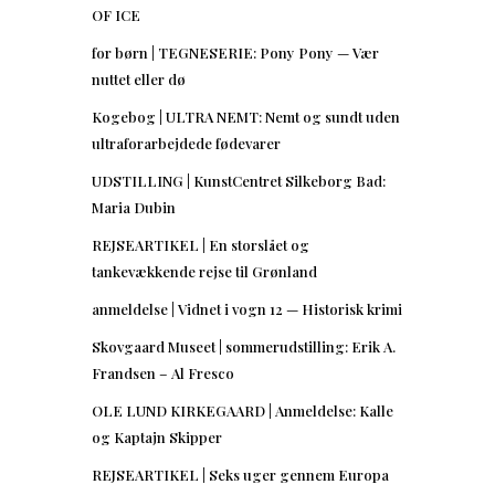
OF ICE
for børn | TEGNESERIE: Pony Pony — Vær
nuttet eller dø
Kogebog | ULTRA NEMT: Nemt og sundt uden
ultraforarbejdede fødevarer
UDSTILLING | KunstCentret Silkeborg Bad:
Maria Dubin
REJSEARTIKEL | En storslået og
tankevækkende rejse til Grønland
anmeldelse | Vidnet i vogn 12 — Historisk krimi
Skovgaard Museet | sommerudstilling: Erik A.
Frandsen – Al Fresco
OLE LUND KIRKEGAARD | Anmeldelse: Kalle
og Kaptajn Skipper
REJSEARTIKEL | Seks uger gennem Europa