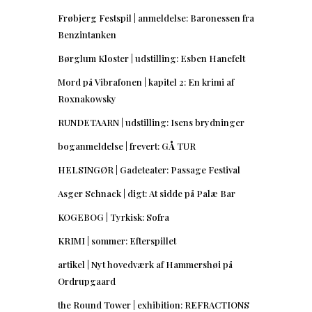
Frøbjerg Festspil | anmeldelse: Baronessen fra
Benzintanken
Børglum Kloster | udstilling: Esben Hanefelt
Mord på Vibrafonen | kapitel 2: En krimi af
Roxnakowsky
RUNDETAARN | udstilling: Isens brydninger
boganmeldelse | frevert: GÅ TUR
HELSINGØR | Gadeteater: Passage Festival
Asger Schnack | digt: At sidde på Palæ Bar
KOGEBOG | Tyrkisk: Sofra
KRIMI | sommer: Efterspillet
artikel | Nyt hovedværk af Hammershøi på
Ordrupgaard
the Round Tower | exhibition: REFRACTIONS