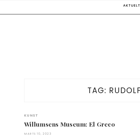
Skip
AKTUEL
to
content
TAG:
RUDOL
KUNST
Willumsens Museum: El Greco
MARTS 10, 2023