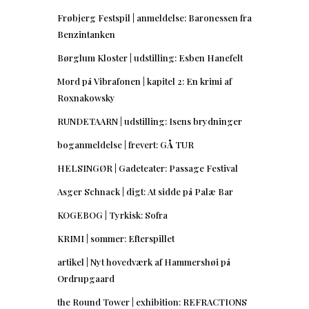
Frøbjerg Festspil | anmeldelse: Baronessen fra
Benzintanken
Børglum Kloster | udstilling: Esben Hanefelt
Mord på Vibrafonen | kapitel 2: En krimi af
Roxnakowsky
RUNDETAARN | udstilling: Isens brydninger
boganmeldelse | frevert: GÅ TUR
HELSINGØR | Gadeteater: Passage Festival
Asger Schnack | digt: At sidde på Palæ Bar
KOGEBOG | Tyrkisk: Sofra
KRIMI | sommer: Efterspillet
artikel | Nyt hovedværk af Hammershøi på
Ordrupgaard
the Round Tower | exhibition: REFRACTIONS