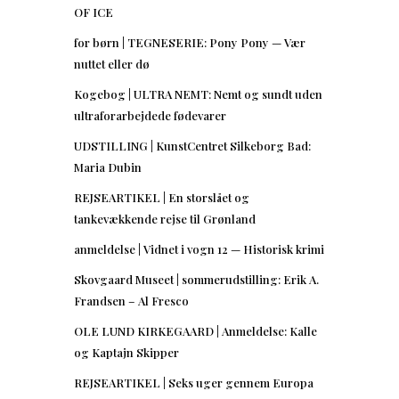
OF ICE
for børn | TEGNESERIE: Pony Pony — Vær
nuttet eller dø
Kogebog | ULTRA NEMT: Nemt og sundt uden
ultraforarbejdede fødevarer
UDSTILLING | KunstCentret Silkeborg Bad:
Maria Dubin
REJSEARTIKEL | En storslået og
tankevækkende rejse til Grønland
anmeldelse | Vidnet i vogn 12 — Historisk krimi
Skovgaard Museet | sommerudstilling: Erik A.
Frandsen – Al Fresco
OLE LUND KIRKEGAARD | Anmeldelse: Kalle
og Kaptajn Skipper
REJSEARTIKEL | Seks uger gennem Europa