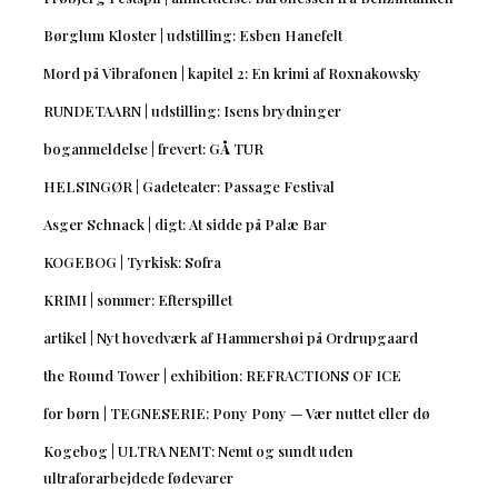
Børglum Kloster | udstilling: Esben Hanefelt
Mord på Vibrafonen | kapitel 2: En krimi af Roxnakowsky
RUNDETAARN | udstilling: Isens brydninger
boganmeldelse | frevert: GÅ TUR
HELSINGØR | Gadeteater: Passage Festival
Asger Schnack | digt: At sidde på Palæ Bar
KOGEBOG | Tyrkisk: Sofra
KRIMI | sommer: Efterspillet
artikel | Nyt hovedværk af Hammershøi på Ordrupgaard
the Round Tower | exhibition: REFRACTIONS OF ICE
for børn | TEGNESERIE: Pony Pony — Vær nuttet eller dø
Kogebog | ULTRA NEMT: Nemt og sundt uden
ultraforarbejdede fødevarer