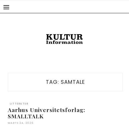
Skip
to
content
TAG:
SAMTALE
LITTERATUR
Aarhus Universitetsforlag:
SMALLTALK
MARTS 24, 2026