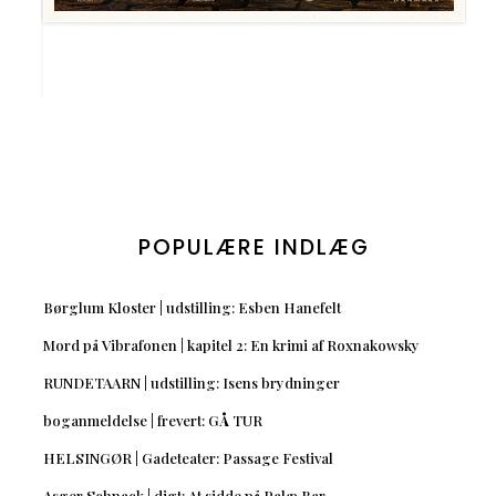
POPULÆRE INDLÆG
Børglum Kloster | udstilling: Esben Hanefelt
Mord på Vibrafonen | kapitel 2: En krimi af Roxnakowsky
RUNDETAARN | udstilling: Isens brydninger
boganmeldelse | frevert: GÅ TUR
HELSINGØR | Gadeteater: Passage Festival
Asger Schnack | digt: At sidde på Palæ Bar