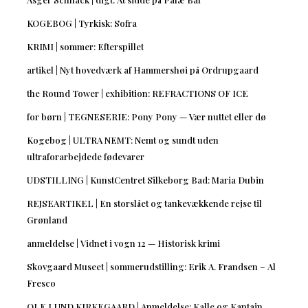
KOGEBOG | Tyrkisk: Sofra
KRIMI | sommer: Efterspillet
artikel | Nyt hovedværk af Hammershøi på Ordrupgaard
the Round Tower | exhibition: REFRACTIONS OF ICE
for børn | TEGNESERIE: Pony Pony — Vær nuttet eller dø
Kogebog | ULTRA NEMT: Nemt og sundt uden
ultraforarbejdede fødevarer
UDSTILLING | KunstCentret Silkeborg Bad: Maria Dubin
REJSEARTIKEL | En storslået og tankevækkende rejse til
Grønland
anmeldelse | Vidnet i vogn 12 — Historisk krimi
Skovgaard Museet | sommerudstilling: Erik A. Frandsen – Al
Fresco
OLE LUND KIRKEGAARD | Anmeldelse: Kalle og Kaptajn