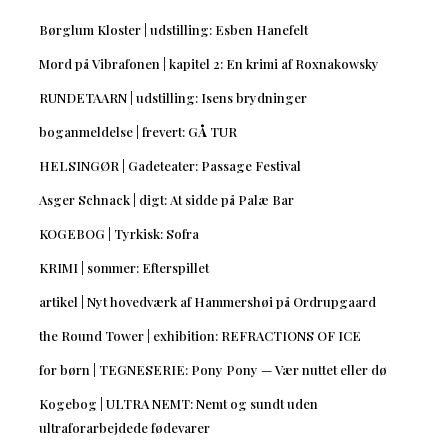
Børglum Kloster | udstilling: Esben Hanefelt
Mord på Vibrafonen | kapitel 2: En krimi af Roxnakowsky
RUNDETAARN | udstilling: Isens brydninger
boganmeldelse | frevert: GÅ TUR
HELSINGØR | Gadeteater: Passage Festival
Asger Schnack | digt: At sidde på Palæ Bar
KOGEBOG | Tyrkisk: Sofra
KRIMI | sommer: Efterspillet
artikel | Nyt hovedværk af Hammershøi på Ordrupgaard
the Round Tower | exhibition: REFRACTIONS OF ICE
for børn | TEGNESERIE: Pony Pony — Vær nuttet eller dø
Kogebog | ULTRA NEMT: Nemt og sundt uden
ultraforarbejdede fødevarer