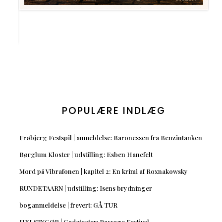
POPULÆRE INDLÆG
Frøbjerg Festspil | anmeldelse: Baronessen fra Benzintanken
Børglum Kloster | udstilling: Esben Hanefelt
Mord på Vibrafonen | kapitel 2: En krimi af Roxnakowsky
RUNDETAARN | udstilling: Isens brydninger
boganmeldelse | frevert: GÅ TUR
HELSINGØR | Gadeteater: Passage Festival