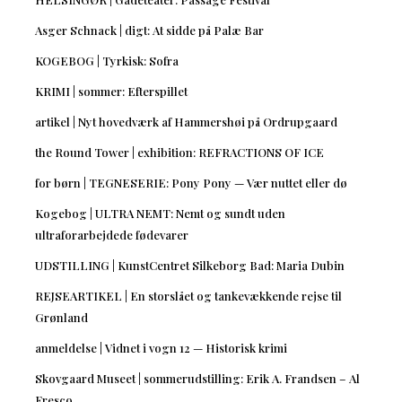
Asger Schnack | digt: At sidde på Palæ Bar
KOGEBOG | Tyrkisk: Sofra
KRIMI | sommer: Efterspillet
artikel | Nyt hovedværk af Hammershøi på Ordrupgaard
the Round Tower | exhibition: REFRACTIONS OF ICE
for børn | TEGNESERIE: Pony Pony — Vær nuttet eller dø
Kogebog | ULTRA NEMT: Nemt og sundt uden
ultraforarbejdede fødevarer
UDSTILLING | KunstCentret Silkeborg Bad: Maria Dubin
REJSEARTIKEL | En storslået og tankevækkende rejse til
Grønland
anmeldelse | Vidnet i vogn 12 — Historisk krimi
Skovgaard Museet | sommerudstilling: Erik A. Frandsen – Al
Fresco