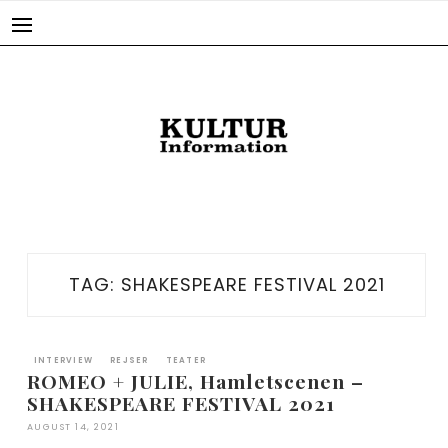
Skip
to
content
TAG:
SHAKESPEARE FESTIVAL 2021
INTERVIEW
REJSER
TEATER
ROMEO + JULIE, Hamletscenen –
SHAKESPEARE FESTIVAL 2021
AUGUST 14, 2021