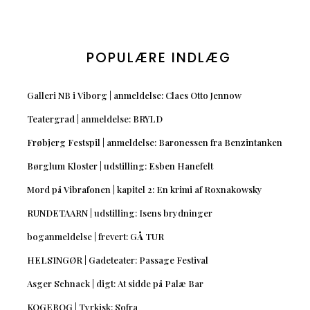
POPULÆRE INDLÆG
Galleri NB i Viborg | anmeldelse: Claes Otto Jennow
Teatergrad | anmeldelse: BRYLD
Frøbjerg Festspil | anmeldelse: Baronessen fra Benzintanken
Børglum Kloster | udstilling: Esben Hanefelt
Mord på Vibrafonen | kapitel 2: En krimi af Roxnakowsky
RUNDETAARN | udstilling: Isens brydninger
boganmeldelse | frevert: GÅ TUR
HELSINGØR | Gadeteater: Passage Festival
Asger Schnack | digt: At sidde på Palæ Bar
KOGEBOG | Tyrkisk: Sofra