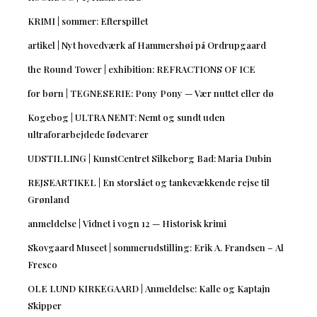
KRIMI | sommer: Efterspillet
artikel | Nyt hovedværk af Hammershøi på Ordrupgaard
the Round Tower | exhibition: REFRACTIONS OF ICE
for børn | TEGNESERIE: Pony Pony — Vær nuttet eller dø
Kogebog | ULTRA NEMT: Nemt og sundt uden
ultraforarbejdede fødevarer
UDSTILLING | KunstCentret Silkeborg Bad: Maria Dubin
REJSEARTIKEL | En storslået og tankevækkende rejse til
Grønland
anmeldelse | Vidnet i vogn 12 — Historisk krimi
Skovgaard Museet | sommerudstilling: Erik A. Frandsen – Al
Fresco
OLE LUND KIRKEGAARD | Anmeldelse: Kalle og Kaptajn
Skipper