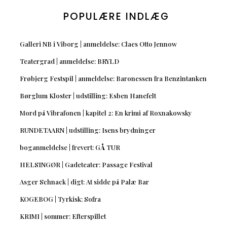
POPULÆRE INDLÆG
Galleri NB i Viborg | anmeldelse: Claes Otto Jennow
Teatergrad | anmeldelse: BRYLD
Frøbjerg Festspil | anmeldelse: Baronessen fra Benzintanken
Børglum Kloster | udstilling: Esben Hanefelt
Mord på Vibrafonen | kapitel 2: En krimi af Roxnakowsky
RUNDETAARN | udstilling: Isens brydninger
boganmeldelse | frevert: GÅ TUR
HELSINGØR | Gadeteater: Passage Festival
Asger Schnack | digt: At sidde på Palæ Bar
KOGEBOG | Tyrkisk: Sofra
KRIMI | sommer: Efterspillet