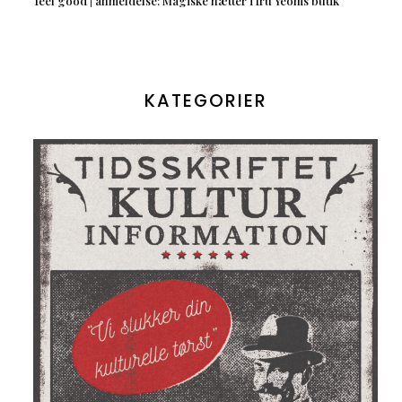
feel good | anmeldelse: Magiske nætter i fru Yeoms butik
KATEGORIER