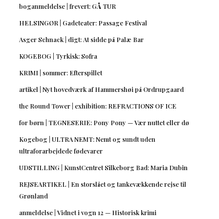
boganmeldelse | frevert: GÅ TUR
HELSINGØR | Gadeteater: Passage Festival
Asger Schnack | digt: At sidde på Palæ Bar
KOGEBOG | Tyrkisk: Sofra
KRIMI | sommer: Efterspillet
artikel | Nyt hovedværk af Hammershøi på Ordrupgaard
the Round Tower | exhibition: REFRACTIONS OF ICE
for børn | TEGNESERIE: Pony Pony — Vær nuttet eller dø
Kogebog | ULTRA NEMT: Nemt og sundt uden
ultraforarbejdede fødevarer
UDSTILLING | KunstCentret Silkeborg Bad: Maria Dubin
REJSEARTIKEL | En storslået og tankevækkende rejse til
Grønland
anmeldelse | Vidnet i vogn 12 — Historisk krimi