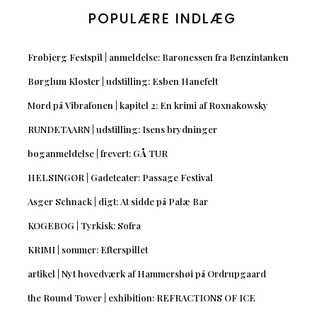
POPULÆRE INDLÆG
Frøbjerg Festspil | anmeldelse: Baronessen fra Benzintanken
Børglum Kloster | udstilling: Esben Hanefelt
Mord på Vibrafonen | kapitel 2: En krimi af Roxnakowsky
RUNDETAARN | udstilling: Isens brydninger
boganmeldelse | frevert: GÅ TUR
HELSINGØR | Gadeteater: Passage Festival
Asger Schnack | digt: At sidde på Palæ Bar
KOGEBOG | Tyrkisk: Sofra
KRIMI | sommer: Efterspillet
artikel | Nyt hovedværk af Hammershøi på Ordrupgaard
the Round Tower | exhibition: REFRACTIONS OF ICE