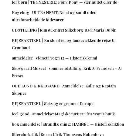
for børn | TEGNESERIE: Pony Pony — Vær nuttet eller dø
Kogebog | ULTRA NEMT: Nemt og sundt uden
ultraforarbejdede fødevarer
UDSTILLING | KunstCentret Silkeborg Bad: Maria Dubin
REJSEARTIKEL | En storslået og tankevækkende rejse til
Grønland
anmeldelse | Vidnet i vogn 12 — Historisk krimi
Skovgaard Museet | sommerudstilling: Erik A. Frandsen – Al
Fresco
OLE LUND KIRKEGAARD | Anmeldelse: Kalle og Kaptajn
Skipper
REJSEARTIKEL | Seks uger gennem Europa
feel good | anmeldelse: Magiske nætter i fru Yeoms butik
boganmeldelse | strandlæsning: HAMNET — Historisk fiktion
litteraturkritik | Søren Ulrik Thomsens København