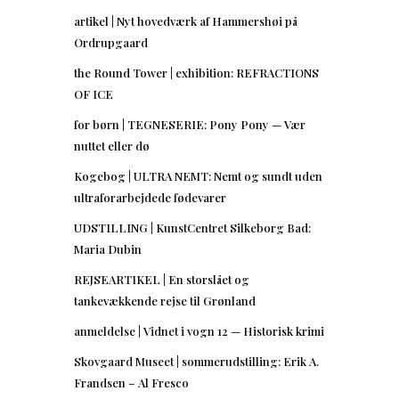
artikel | Nyt hovedværk af Hammershøi på
Ordrupgaard
the Round Tower | exhibition: REFRACTIONS
OF ICE
for børn | TEGNESERIE: Pony Pony — Vær
nuttet eller dø
Kogebog | ULTRA NEMT: Nemt og sundt uden
ultraforarbejdede fødevarer
UDSTILLING | KunstCentret Silkeborg Bad:
Maria Dubin
REJSEARTIKEL | En storslået og
tankevækkende rejse til Grønland
anmeldelse | Vidnet i vogn 12 — Historisk krimi
Skovgaard Museet | sommerudstilling: Erik A.
Frandsen – Al Fresco