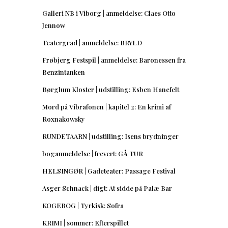
Galleri NB i Viborg | anmeldelse: Claes Otto
Jennow
Teatergrad | anmeldelse: BRYLD
Frøbjerg Festspil | anmeldelse: Baronessen fra
Benzintanken
Børglum Kloster | udstilling: Esben Hanefelt
Mord på Vibrafonen | kapitel 2: En krimi af
Roxnakowsky
RUNDETAARN | udstilling: Isens brydninger
boganmeldelse | frevert: GÅ TUR
HELSINGØR | Gadeteater: Passage Festival
Asger Schnack | digt: At sidde på Palæ Bar
KOGEBOG | Tyrkisk: Sofra
KRIMI | sommer: Efterspillet