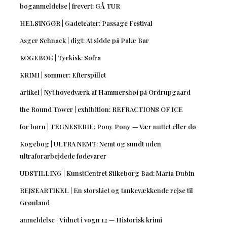
boganmeldelse | frevert: GÅ TUR
HELSINGØR | Gadeteater: Passage Festival
Asger Schnack | digt: At sidde på Palæ Bar
KOGEBOG | Tyrkisk: Sofra
KRIMI | sommer: Efterspillet
artikel | Nyt hovedværk af Hammershøi på Ordrupgaard
the Round Tower | exhibition: REFRACTIONS OF ICE
for børn | TEGNESERIE: Pony Pony — Vær nuttet eller dø
Kogebog | ULTRA NEMT: Nemt og sundt uden
ultraforarbejdede fødevarer
UDSTILLING | KunstCentret Silkeborg Bad: Maria Dubin
REJSEARTIKEL | En storslået og tankevækkende rejse til
Grønland
anmeldelse | Vidnet i vogn 12 — Historisk krimi