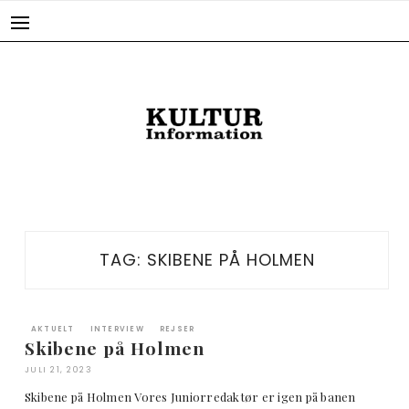
Skip
to
content
TAG:
SKIBENE PÅ HOLMEN
AKTUELT
INTERVIEW
REJSER
Skibene på Holmen
JULI 21, 2023
Skibene på Holmen Vores Juniorredaktør er igen på banen