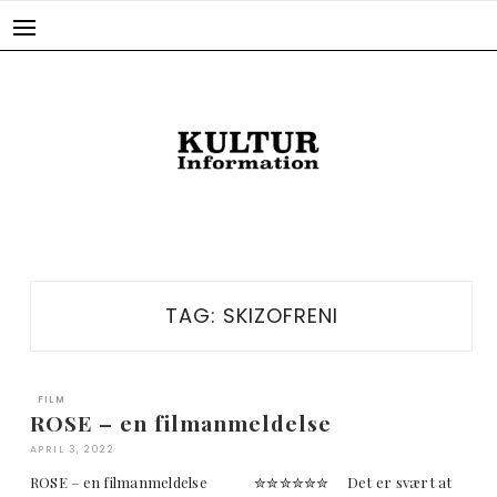
Skip
to
content
TAG:
SKIZOFRENI
FILM
ROSE – en filmanmeldelse
APRIL 3, 2022
ROSE – en filmanmeldelse ✮✮✮✮✮✮ Det er svært at