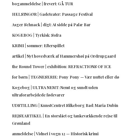
boganmeldelse | frevert: GÅ TUR
HELSINGØR | Gadeteater: Passage Festival
Asger Schnack | digt: At sidde på Palæ Bar
KOGEBOG | Tyrkisk: Sofra
KRIMI | sommer: Efterspillet
artikel | Nyt hovedværk af Hammershøi på Ordrupgaard
the Round Tower | exhibition: REFRACTIONS OF ICE
for børn | TEGNESERIE: Pony Pony — Vær nuttet eller dø
Kogebog | ULTRA NEMT: Nemt og sundt uden
ultraforarbejdede fødevarer
UDSTILLING | KunstCentret Silkeborg Bad: Maria Dubin
REJSEARTIKEL | En storslået og tankevækkende rejse til
Grønland
anmeldelse | Vidnet i vogn 12 — Historisk krimi